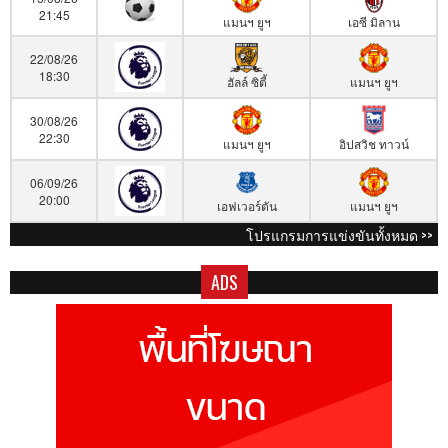
21:45
แมนฯ ยูฯ
เอซี มิลาน
22/08/26
18:30
ฮัลล์ ซิตี้
แมนฯ ยูฯ
30/08/26
22:30
แมนฯ ยูฯ
อิปสวิช ทาวน์
06/09/26
20:00
เอฟเวอร์ตัน
แมนฯ ยูฯ
โปรแกรมการแข่งขันทั้งหมด >>
ADS