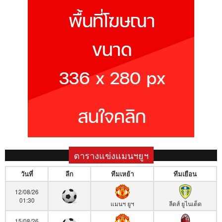
ตารางแข่งแมนฯยูฯ
วันที่
ลีก
ทีมเหย้า
ทีมเยือน
12/08/26
01:30
แมนฯ ยูฯ
ลีดส์ ยูไนเต็ด
15/08/26