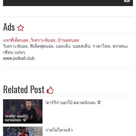
Ads
แจกทีเด็ดบอล ,วิเคราะห์บอล, บ้านผลบอล
วิเคราะห์บอล, ทีเด็ดฟุตบอล, บอลเต็ง, บอลสเต็ป, ราคาไหล, ทรรศนะ
เซียน แม่นๆ
www.polball.club
Related Post
'คาร์ริก' บอกใบ้ ตลาดนักเตะ 'ผี'
รวยไม่ไหวแล้ว