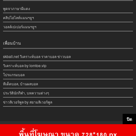
พูดจาภาษาผีแดง
คลิปไฮไลท์แมนฯยูฯ
วอลล์เปเปอร์แมนฯยูฯ
เพื่อนบ้าน
skball.net วิเคราะห์บอล ราคาบอล ข่าวบอล
วิเคราะห์บอล by lomtoe.vip
โปรแกรมบอล
ทีเด็ดบอล, บ้านผลบอล
ประวัตินักกีฬา, บทความต่างๆ
ข่าวลิเวอร์พูล by สยามลิเวอร์พูล
ปิด
Copyright © 2008 https://www.glory-manutd.club