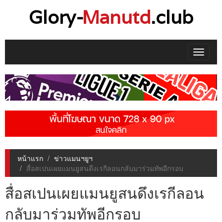
Glory-
Manutd
.club
Toggle
navigat
หน้าแรก
ข่าวแมนฯยูฯ
สื่อสเปนเผยแมนยูสนดึงเรกีลอนกลับมาร่วมทัพอีกรอบ
สื่อสเปนเผยแมนยูสนดึงเรกีลอน
กลับมาร่วมทัพอีกรอบ