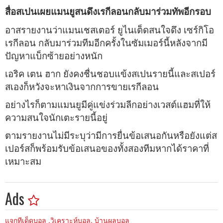
สื่อสเปนเผยแมนยูสนดึงเรกีลอนกลับมาร่วมทัพอีกรอบ
อาสรายงานว่าแมนเชสเตอร์ ยูไนเต็ดสนใจดึง เซร์กิโอ
เรกีลอน กลับมาร่วมทีมอีกครั้งในซัมเมอร์นี้หลังจากมี
ปัญหาแบ็กซ้ายอย่างหนัก
เอริค เตน ฮาก ยังคงชื่นชอบแข้งสเปนรายนี้และสเปอร์
สเองก็หวังจะหาเงินจากการขายเรกีลอน
อย่างไรก็ตามแมนยูมีคู่แข่งร่วมลีกอย่างเวสต์แฮมที่ให้
ความสนใจนักเตะรายนี้อยู่
_
ตามรายงานไม่มีระบุว่ามีการยื่นข้อเสนอกันหรือยังแต่ส
เปอร์สก็พร้อมรับข้อเสนอของทั้งสองทีมหากได้ราคาที่
เหมาะสม
Ads
แจกทีเด็ดบอล ,วิเคราะห์บอล, บ้านผลบอล