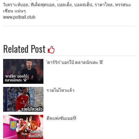
วิเคราะห์บอล, ทีเด็ดฟุตบอล, บอลเต็ง, บอลสเต็ป, ราคาไหล, ทรรศนะ
เซียน แม่นๆ
www.polball.club
Related Post
'คาร์ริก' บอกใบ้ ตลาดนักเตะ 'ผี'
รวยไม่ไหวแล้ว
ดีลแห่งซัมเมอร์!