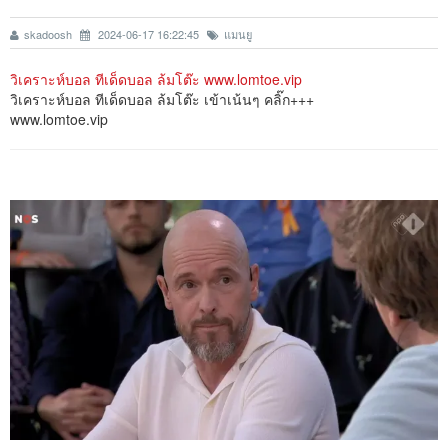
skadoosh
2024-06-17 16:22:45
แมนยู
วิเคราะห์บอล ทีเด็ดบอล ล้มโต๊ะ www.lomtoe.vip
วิเคราะห์บอล ทีเด็ดบอล ล้มโต๊ะ เข้าเน้นๆ คลิ๊ก+++
www.lomtoe.vip