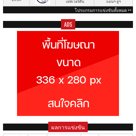
เอฟเวอร์ตัน
แมนฯ ยูฯ
โปรแกรมการแข่งขันทั้งหมด >>
ADS
ผลการแข่งขัน