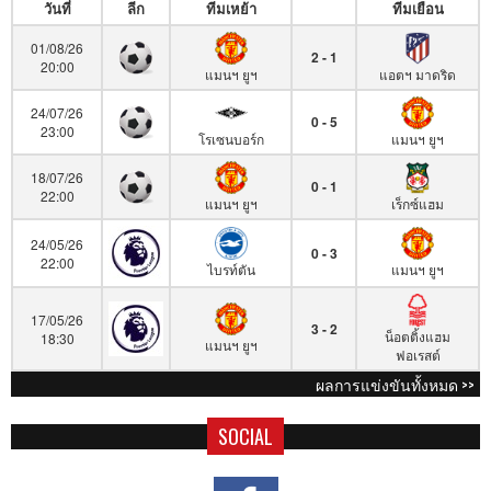
วันที่
ลีก
ทีมเหย้า
ทีมเยือน
01/08/26
2 - 1
20:00
แมนฯ ยูฯ
แอตฯ มาดริด
24/07/26
0 - 5
23:00
โรเซนบอร์ก
แมนฯ ยูฯ
18/07/26
0 - 1
22:00
แมนฯ ยูฯ
เร็กซ์แฮม
24/05/26
0 - 3
22:00
ไบรท์ตัน
แมนฯ ยูฯ
17/05/26
3 - 2
น็อตติ้งแฮม
18:30
แมนฯ ยูฯ
ฟอเรสต์
ผลการแข่งขันทั้งหมด >>
SOCIAL