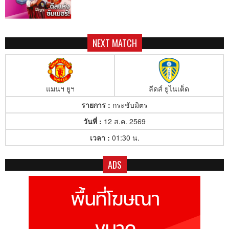
NEXT MATCH
แมนฯ ยูฯ
ลีดส์ ยูไนเต็ด
รายการ :
กระชับมิตร
วันที่ :
12 ส.ค. 2569
เวลา :
01:30 น.
ADS