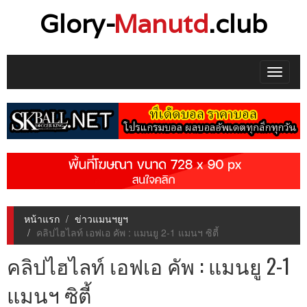
Glory-
Manutd
.club
Toggle
navigat
หน้าแรก
ข่าวแมนฯยูฯ
คลิปไฮไลท์ เอฟเอ คัพ : แมนยู 2-1 แมนฯ ซิตี้
คลิปไฮไลท์ เอฟเอ คัพ : แมนยู 2-1
แมนฯ ซิตี้