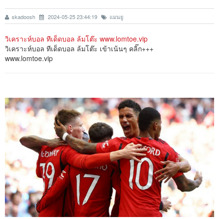
skadoosh
2024-05-25 23:44:19
แมนยู
วิเคราะห์บอล ทีเด็ดบอล ล้มโต๊ะ www.lomtoe.vip
วิเคราะห์บอล ทีเด็ดบอล ล้มโต๊ะ เข้าเน้นๆ คลิ๊ก+++
www.lomtoe.vip