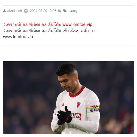
skadoosh
2024-05-20 12:26:48
แมนยู
วิเคราะห์บอล ทีเด็ดบอล ล้มโต๊ะ www.lomtoe.vip
วิเคราะห์บอล ทีเด็ดบอล ล้มโต๊ะ เข้าเน้นๆ คลิ๊ก+++
www.lomtoe.vip