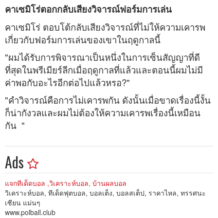
คาเซมิโร่ตอกกลับเสียงวิจารณ์ฟอร์มการเล่น
คาเซมิโร่ ตอบโต้กลับเสียงวิจารณ์ที่ไม่ให้ความเคารพ
เกี่ยวกับฟอร์มการเล่นของเขาในฤดูกาลนี้
"ผมได้รับการพิจารณาเป็นหนึ่งในการเซ็นสัญญาที่ดี
ที่สุดในพรีเมียร์ลีกเมื่อฤดูกาลที่แล้วและตอนนี้ผมไม่มี
ค่าพอกับอะไรอีกต่อไปแล้วหรอ?"
"คำวิจารณ์คือการไม่เคารพกัน ดังนั้นเมื่อขาดเรื่องนี้งั้น
ก็น่ากังวลและผมไม่ต้องให้ความเคารพเรื่องนี้เหมือน
กัน
_
"
Ads
แจกทีเด็ดบอล ,วิเคราะห์บอล, บ้านผลบอล
วิเคราะห์บอล, ทีเด็ดฟุตบอล, บอลเต็ง, บอลสเต็ป, ราคาไหล, ทรรศนะ
เซียน แม่นๆ
www.polball.club