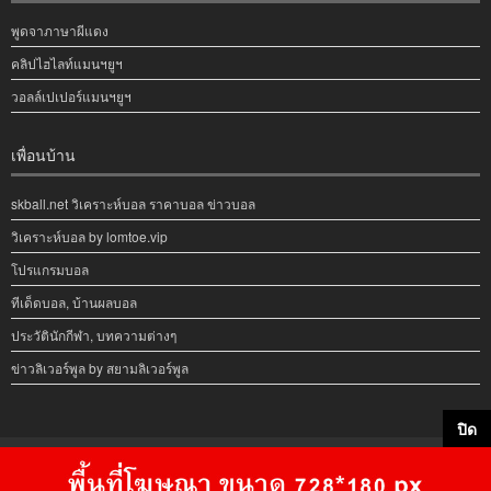
พูดจาภาษาผีแดง
คลิปไฮไลท์แมนฯยูฯ
วอลล์เปเปอร์แมนฯยูฯ
เพื่อนบ้าน
skball.net วิเคราะห์บอล ราคาบอล ข่าวบอล
วิเคราะห์บอล by lomtoe.vip
โปรแกรมบอล
ทีเด็ดบอล, บ้านผลบอล
ประวัตินักกีฬา, บทความต่างๆ
ข่าวลิเวอร์พูล by สยามลิเวอร์พูล
ปิด
Copyright © 2008 https://www.glory-manutd.club