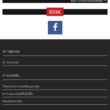
ผลการแข่งขันทั้งหมด >>
SOCIAL
ข่าวฟุตบอล
ข่าวแมนฯยูฯ
การแข่งขัน
โปรแกรมการแข่งขันแมนฯยูฯ
ตารางคะแนนพรีเมียร์ลีก
ผลบอลแมนฯยูฯ