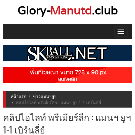
Glory-
Manutd
.club
Toggle
navigat
หน้าแรก
ข่าวแมนฯยูฯ
คลิปไฮไลท์ พรีเมียร์ลีก : แมนฯ ยูฯ 1-1 เบิร์นลี่ย์
คลิปไฮไลท์ พรีเมียร์ลีก : แมนฯ ยูฯ
1-1 เบิร์นลี่ย์