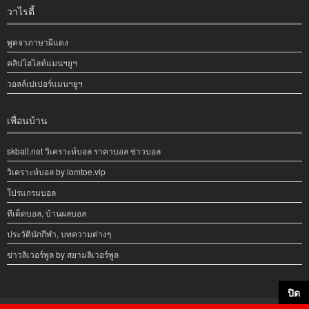
วาไรตี้
พูดจาภาษาผีแดง
คลิปไฮไลท์แมนฯยูฯ
วอลล์เปเปอร์แมนฯยูฯ
เพื่อนบ้าน
skball.net วิเคราะห์บอล ราคาบอล ข่าวบอล
วิเคราะห์บอล by lomtoe.vip
โปรแกรมบอล
ทีเด็ดบอล, บ้านผลบอล
ประวัตินักกีฬา, บทความต่างๆ
ข่าวลิเวอร์พูล by สยามลิเวอร์พูล
ปิด