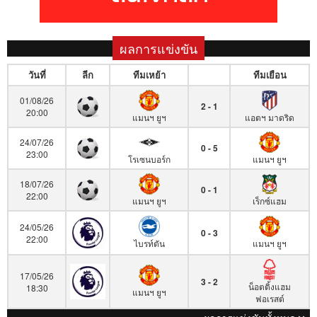
ผลการแข่งขัน
วันที่
ลีก
ทีมเหย้า
ทีมเยือน
01/08/26
2 - 1
20:00
แมนฯ ยูฯ
แอตฯ มาดริด
24/07/26
0 - 5
23:00
โรเซนบอร์ก
แมนฯ ยูฯ
18/07/26
0 - 1
22:00
แมนฯ ยูฯ
เร็กซ์แฮม
24/05/26
0 - 3
22:00
ไบรท์ตัน
แมนฯ ยูฯ
17/05/26
3 - 2
น็อตติ้งแฮม
18:30
แมนฯ ยูฯ
ฟอเรสต์