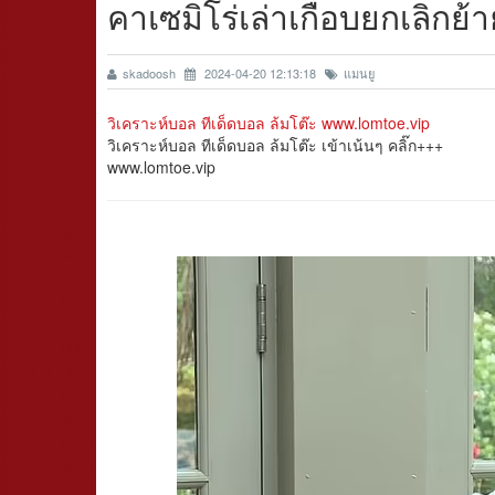
คาเซมิโร่เล่าเกือบยกเลิกย
skadoosh
2024-04-20 12:13:18
แมนยู
วิเคราะห์บอล ทีเด็ดบอล ล้มโต๊ะ www.lomtoe.vip
วิเคราะห์บอล ทีเด็ดบอล ล้มโต๊ะ เข้าเน้นๆ คลิ๊ก+++
www.lomtoe.vip