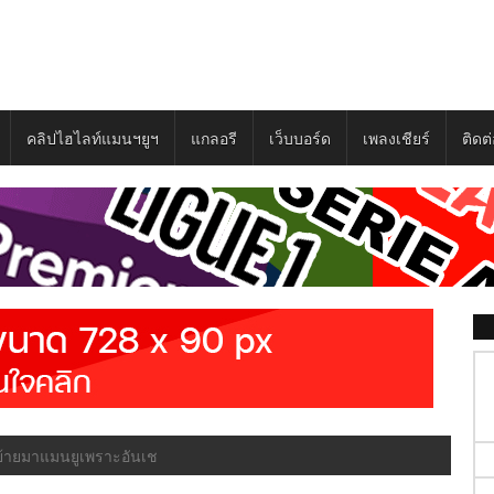
คลิปไฮไลท์แมนฯยูฯ
แกลอรี
เว็บบอร์ด
เพลงเชียร์
ติดต
กย้ายมาแมนยูเพราะอันเช