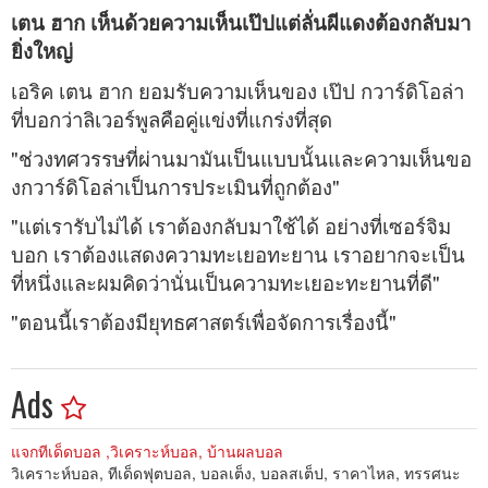
เตน ฮาก เห็นด้วยความเห็นเป๊ปแต่ลั่นผีแดงต้องกลับมา
ยิ่งใหญ่
เอริค เตน ฮาก ยอมรับความเห็นของ เป๊ป กวาร์ดิโอล่า
ที่บอกว่าลิเวอร์พูลคือคู่แข่งที่แกร่งที่สุด
"ช่วงทศวรรษที่ผ่านมามันเป็นแบบนั้นและความเห็นขอ
งกวาร์ดิโอล่าเป็นการประเมินที่ถูกต้อง"
"แต่เรารับไม่ได้ เราต้องกลับมาใช้ได้ อย่างที่เซอร์จิม
บอก เราต้องแสดงความทะเยอทะยาน เราอยากจะเป็น
ที่หนึ่งและผมคิดว่านั่นเป็นความทะเยอะทะยานที่ดี"
"ตอนนี้เราต้องมียุทธศาสตร์เพื่อจัดการเรื่องนี้"
_
Ads
แจกทีเด็ดบอล ,วิเคราะห์บอล, บ้านผลบอล
วิเคราะห์บอล, ทีเด็ดฟุตบอล, บอลเต็ง, บอลสเต็ป, ราคาไหล, ทรรศนะ