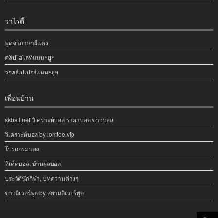
วาไรตี้
พูดจาภาษาผีแดง
คลิปไฮไลท์แมนฯยูฯ
วอลล์เปเปอร์แมนฯยูฯ
เพื่อนบ้าน
skball.net วิเคราะห์บอล ราคาบอล ข่าวบอล
วิเคราะห์บอล by lomtoe.vip
โปรแกรมบอล
ทีเด็ดบอล, บ้านผลบอล
ประวัตินักกีฬา, บทความต่างๆ
ข่าวลิเวอร์พูล by สยามลิเวอร์พูล