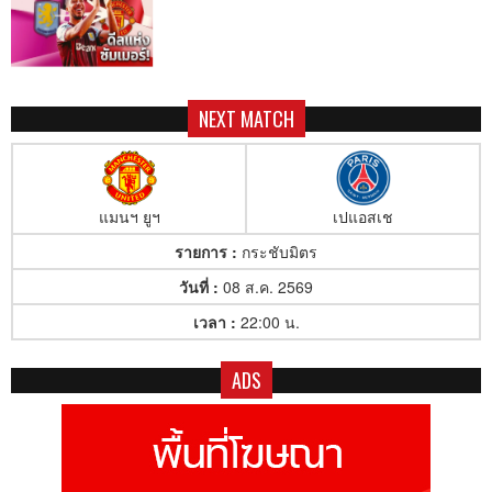
NEXT MATCH
แมนฯ ยูฯ
เปแอสเช
รายการ :
กระชับมิตร
วันที่ :
08 ส.ค. 2569
เวลา :
22:00 น.
ADS