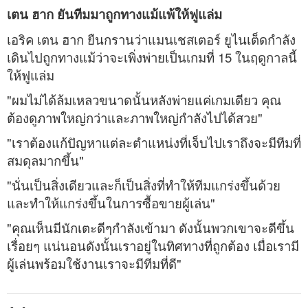
เตน ฮาก ยันทีมมาถูกทางแม้แพ้ให้ฟูแล่ม
เอริค เตน ฮาก ยืนกรานว่าแมนเชสเตอร์ ยูไนเต็ดกำลัง
เดินไปถูกทางแม้ว่าจะเพิ่งพ่ายเป็นเกมที่ 15 ในฤดูกาลนี้
ให้ฟูแล่ม
"ผมไม่ได้ล้มเหลวขนาดนั้นหลังพ่ายแค่เกมเดียว คุณ
ต้องดูภาพใหญ่กว่าและภาพใหญ่กำลังไปได้สวย"
"เราต้องแก้ปัญหาแต่ละตำแหน่งที่เจ็บไปเราถึงจะมีทีมที่
สมดุลมากขึ้น"
"นั่นเป็นสิ่งเดียวและก็เป็นสิ่งที่ทำให้ทีมแกร่งขึ้นด้วย
และทำให้แกร่งขึ้นในการซื้อขายผู้เล่น"
_
"คุณเห็นมีนักเตะดีๆกำลังเข้ามา ดังนั้นพวกเขาจะดีขึ้น
เรื่อยๆ แน่นอนดังนั้นเราอยู่ในทิศทางที่ถูกต้อง เมื่อเรามี
ผู้เล่นพร้อมใช้งานเราจะมีทีมที่ดี"