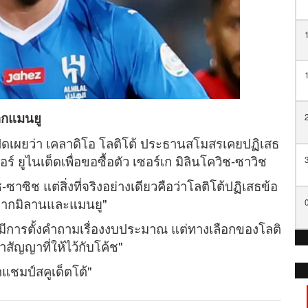
ากแมนยู
อเปิดเผยว่า เคลาดิโอ โลติโต้ ประธานสโมสรเคยปฏิเสธ
ยูไนเต็ดเพื่อขอซื้อตัว เซอร์เก มิลินโควิช-ซาวิช
ิช-ซาซิช แต่สิ่งที่จริงอย่างเดียวคือว่าโลติโต้ปฏิเสธข้อ
รจากมิลานและแมนยู"
ะมีการตั้งคำถามเรื่องงบประมาณ แต่ทางเลือกของโลติ
สัญญาที่ให้ไว้กับโค้ช"
้าแชมป์สคูเด็ตโต้"