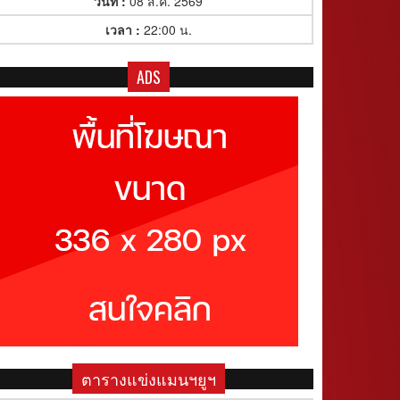
วันที่ :
08 ส.ค. 2569
เวลา :
22:00 น.
ADS
ตารางแข่งแมนฯยูฯ