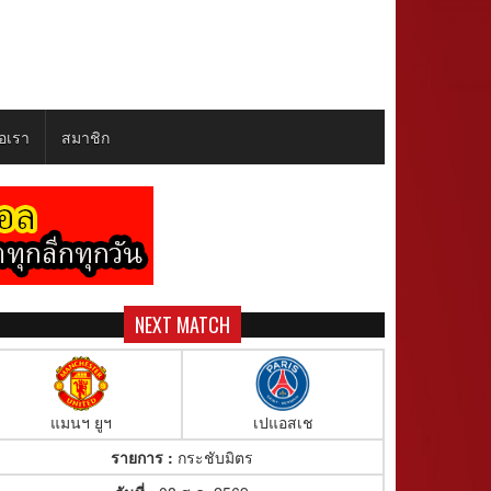
่อเรา
สมาชิก
NEXT MATCH
แมนฯ ยูฯ
เปแอสเช
รายการ :
กระชับมิตร