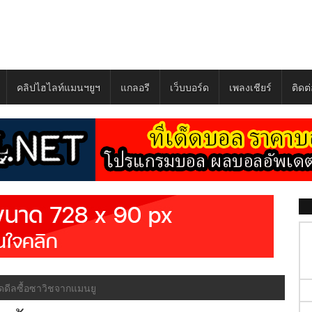
คลิปไฮไลท์แมนฯยูฯ
แกลอรี
เว็บบอร์ด
เพลงเชียร์
ติดต
ัดดีลซื้อซาวิชจากแมนยู