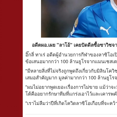
อดีตผอ.เผย "ลาโอ้" เคยปัดดีลซื้อซาวิชจ
อิ๊กลี่ ทาเร่ อดีตผู้อำนวยการกีฬาของลาซิโ
ข้อเสนอมากกว่า 100 ล้านยูโรจากแมนเชสเตอร์ 
"มีหลายสิ่งที่ไม่จริงถูกพูดถึงเกี่ยวกับมิลินโคว
เสมอสำคัญมาก มูลค่ามากกว่า 100 ล้านยูโ
"ผมไม่อยากพูดเยอะเรื่องการไม่ขาย แม้ว่าจ
โต้คืออยากรักษาทีมที่แกร่งเอาไว้และเคารพคำ
"เราไม่ลืมว่าปีที่เกิดโควิดลาซิโอเกือบที่จะคว