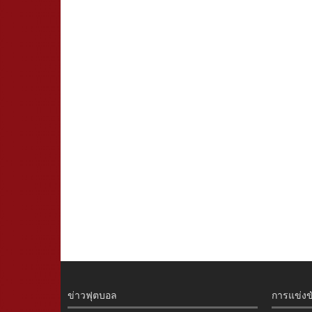
ข่าวฟุตบอล
การแข่งข