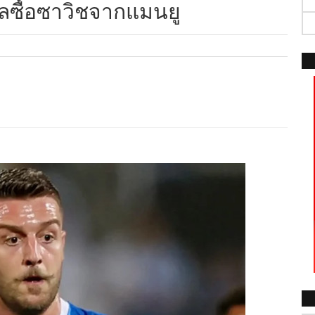
ดีลซื้อซาวิชจากแมนยู