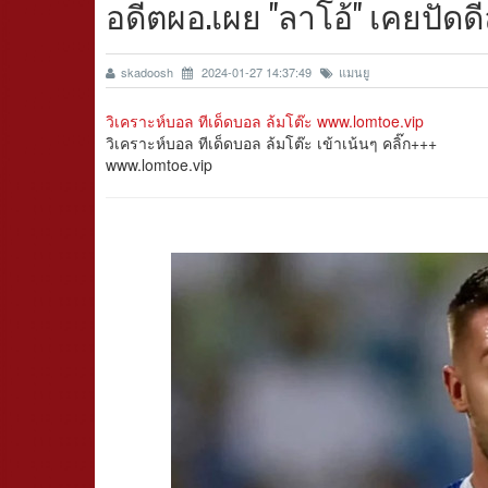
อดีตผอ.เผย "ลาโอ้" เคยปัด
skadoosh
2024-01-27 14:37:49
แมนยู
วิเคราะห์บอล ทีเด็ดบอล ล้มโต๊ะ www.lomtoe.vip
วิเคราะห์บอล ทีเด็ดบอล ล้มโต๊ะ เข้าเน้นๆ คลิ๊ก+++
www.lomtoe.vip