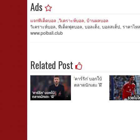
Ads
แจกทีเด็ดบอล ,วิเคราะห์บอล, บ้านผลบอล
วิเคราะห์บอล, ทีเด็ดฟุตบอล, บอลเต็ง, บอลสเต็ป, ราคาไ
www.polball.club
Related Post
'คาร์ริก' บอกใบ้
ตลาดนักเตะ 'ผี'