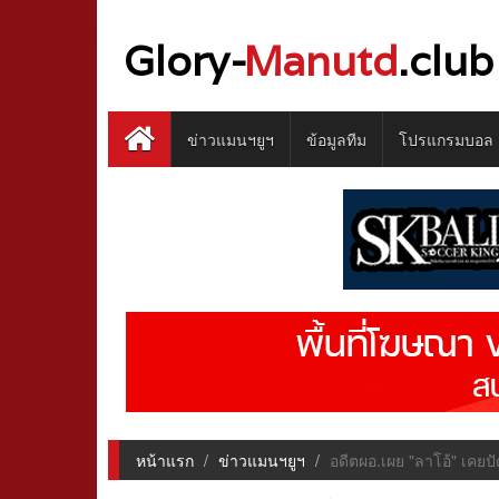
Glory-
Manutd
.club
ข่าวแมนฯยูฯ
ข้อมูลทีม
โปรแกรมบอล
หน้าแรก
ข่าวแมนฯยูฯ
อดีตผอ.เผย "ลาโอ้" เคยป