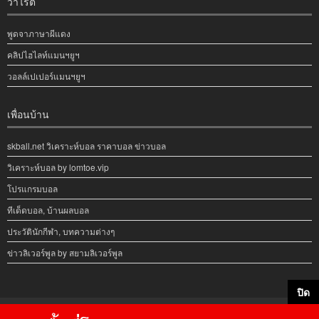
วาไรตี้
พูดจาภาษาผีแดง
คลิปไฮไลท์แมนฯยูฯ
วอลล์เปเปอร์แมนฯยูฯ
เพื่อนบ้าน
skball.net วิเคราะห์บอล ราคาบอล ข่าวบอล
วิเคราะห์บอล by lomtoe.vip
โปรแกรมบอล
ทีเด็ดบอล, บ้านผลบอล
ประวัตินักกีฬา, บทความต่างๆ
ข่าวลิเวอร์พูล by สยามลิเวอร์พูล
ปิด
Copyright © 2008 https://www.glory-manutd.club