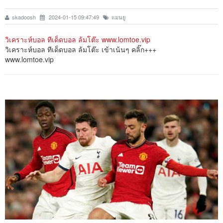
skadoosh
2024-01-15 09:47:49
แมนยู
วิเคราะห์บอล ทีเด็ดบอล ล้มโต๊ะ www.lomtoe.vip
วิเคราะห์บอล ทีเด็ดบอล ล้มโต๊ะ เข้าเน้นๆ คลิ๊ก+++
www.lomtoe.vip