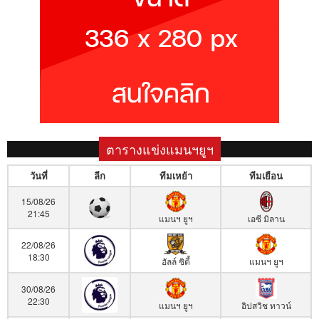
ตารางแข่งแมนฯยูฯ
วันที่
ลีก
ทีมเหย้า
ทีมเยือน
15/08/26
21:45
แมนฯ ยูฯ
เอซี มิลาน
22/08/26
18:30
ฮัลล์ ซิตี้
แมนฯ ยูฯ
30/08/26
22:30
แมนฯ ยูฯ
อิปสวิช ทาวน์