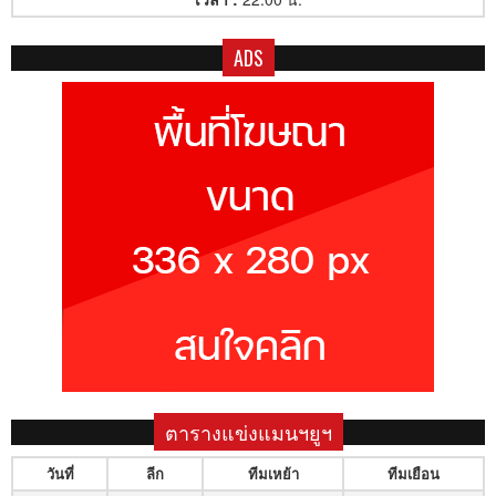
ADS
ตารางแข่งแมนฯยูฯ
วันที่
ลีก
ทีมเหย้า
ทีมเยือน