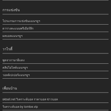
การแข่งขัน
โปรแกรมการแข่งขันแมนฯยูฯ
ตารางคะแนนพรีเมียร์ลีก
ผลบอลแมนฯยูฯ
วาไรตี้
พูดจาภาษาผีแดง
คลิปไฮไลท์แมนฯยูฯ
วอลล์เปเปอร์แมนฯยูฯ
เพื่อนบ้าน
skball.net วิเคราะห์บอล ราคาบอล ข่าวบอล
วิเคราะห์บอล by lomtoe.vip