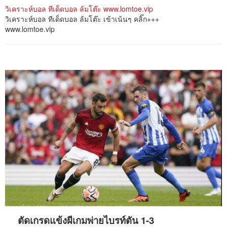
วิเคราะห์บอล ทีเด็ดบอล ล้มโต๊ะ www.lomtoe.vip
วิเคราะห์บอล ทีเด็ดบอล ล้มโต๊ะ เข้าเน้นๆ คลิ๊ก+++
www.lomtoe.vip
ตัดเกรดแข้งผีเกมพ่ายไบรท์ตัน 1-3