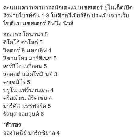
คะแนนความสามารถนักเตะแมนเชสเตอร์ ยูไนเต็ดเปิด
รังพ่ายไบรท์ตัน 1-3 ในศึกพรีเมียร์ลีก ประเมินจากเว็บ
ไซต์แมนเชสเตอร์ อีฟนิ่ง นิวส์
อองเดร โอนาน่า 5
ดิโอโก้ ดาโลต์ 5
วิคตอร์ ลินเดอเลิฟ 4
ลิซานโดร มาร์ติเนซ 5
เซร์กิโอ เรกีลอน 5
สกอตต์ แม็คโทมิเนย์ 3
คาเซมิโร่ 5
บรูโน่ แฟร์นานเดส 4
คริสเตียน อีริคเซ่น 4
มาร์คัส แรชฟอร์ด 5
รัสมุส ฮอยลุนด์ 6
*สำรอง
อองโตนี่ย์ มาร์กซิยาล 4