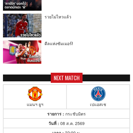
รวยไม่ไหวแล้ว
ดีลแห่งซัมเมอร์!
NEXT MATCH
แมนฯ ยูฯ
เปแอสเช
รายการ :
กระชับมิตร
วันที่ :
08 ส.ค. 2569
เวลา :
22:00 น.