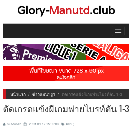
Glory-
Manutd
.club
Toggle
navigat
หน้าแรก
ข่าวแมนฯยูฯ
ตัดเกรดแข้งผีเกมพ่ายไบรท์ตัน 1-3
ตัดเกรดแข้งผีเกมพ่ายไบรท์ตัน 1-3
skadoosh
2023-09-17 15:32:00
แมนยู