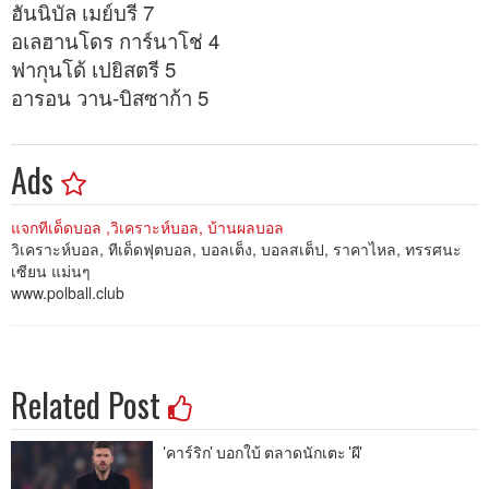
ฮันนิบัล เมย์บรี 7
อเลฮานโดร การ์นาโช่ 4
ฟากุนโด้ เปยิสตรี 5
อารอน วาน-บิสซาก้า 5
Ads
แจกทีเด็ดบอล ,วิเคราะห์บอล, บ้านผลบอล
วิเคราะห์บอล, ทีเด็ดฟุตบอล, บอลเต็ง, บอลสเต็ป, ราคาไหล, ทรรศนะ
เซียน แม่นๆ
www.polball.club
Related Post
'คาร์ริก' บอกใบ้ ตลาดนักเตะ 'ผี'