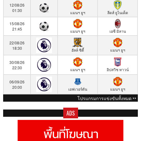
12/08/26
01:30
แมนฯ ยูฯ
ลีดส์ ยูไนเต็ด
15/08/26
21:45
แมนฯ ยูฯ
เอซี มิลาน
22/08/26
18:30
ฮัลล์ ซิตี้
แมนฯ ยูฯ
30/08/26
22:30
แมนฯ ยูฯ
อิปสวิช ทาวน์
06/09/26
20:00
เอฟเวอร์ตัน
แมนฯ ยูฯ
โปรแกรมการแข่งขันทั้งหมด >>
ADS