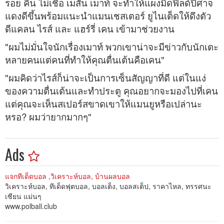
รอย คีน ไม่เชื่อ เมสัน เมาท์ จะทำให้แผงมิดฟิลด์ปีศาจ
แดงดีขึ้นพร้อมแนะนำแมนเชสเตอร์ ยูไนเต็ดให้ดึงตัว
ดีแคลน ไรส์ และ แฮร์รี่ เคน เข้ามาช่วยงาน
"ผมไม่มั่นใจนักเรื่องเมาท์ พวกเขาน่าจะมีข่าวกับนักเตะ
หลายคนแต่คนที่ทำให้คุณตื่นเต้นคือเคน"
"ผมคิดว่าไรส์ก็น่าจะเป็นการเซ็นสัญญาที่ดี แต่ในแง่
ของความตื่นเต้นและทำประตู คุณอยากจะมองไปที่เคน
แต่คุณจะเห็นสเปอร์สขาดเขาให้แมนยูหรือเปล่านะ
หรอ? ผมว่ายากมากๆ"
Ads
แจกทีเด็ดบอล ,วิเคราะห์บอล, บ้านผลบอล
วิเคราะห์บอล, ทีเด็ดฟุตบอล, บอลเต็ง, บอลสเต็ป, ราคาไหล, ทรรศนะ
เซียน แม่นๆ
www.polball.club