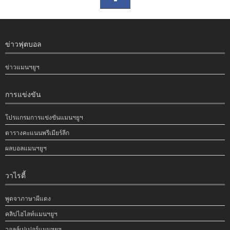
ข่าวฟุตบอล
ข่าวแมนฯยูฯ
การแข่งขัน
โปรแกรมการแข่งขันแมนฯยูฯ
ตารางคะแนนพรีเมียร์ลีก
ผลบอลแมนฯยูฯ
วาไรตี้
พูดจาภาษาผีแดง
คลิปไฮไลท์แมนฯยูฯ
วอลล์เปเปอร์แมนฯยูฯ