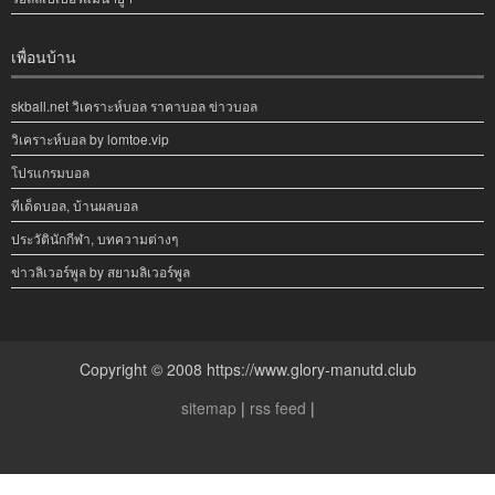
เพื่อนบ้าน
skball.net วิเคราะห์บอล ราคาบอล ข่าวบอล
วิเคราะห์บอล by lomtoe.vip
โปรแกรมบอล
ทีเด็ดบอล, บ้านผลบอล
ประวัตินักกีฬา, บทความต่างๆ
ข่าวลิเวอร์พูล by สยามลิเวอร์พูล
Copyright © 2008 https://www.glory-manutd.club
sitemap
|
rss feed
|