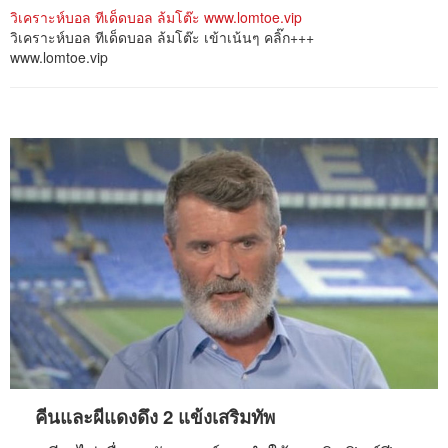
วิเคราะห์บอล ทีเด็ดบอล ล้มโต๊ะ www.lomtoe.vip
วิเคราะห์บอล ทีเด็ดบอล ล้มโต๊ะ เข้าเน้นๆ คลิ๊ก+++
www.lomtoe.vip
คีนและผีแดงดึง 2 แข้งเสริมทัพ