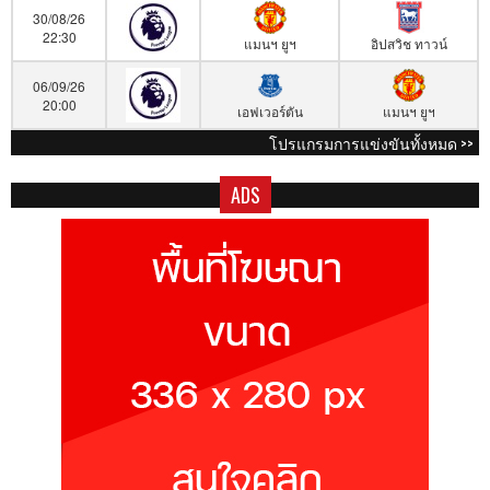
30/08/26
22:30
แมนฯ ยูฯ
อิปสวิช ทาวน์
06/09/26
20:00
เอฟเวอร์ตัน
แมนฯ ยูฯ
โปรแกรมการแข่งขันทั้งหมด >>
ADS