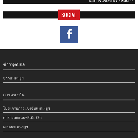
ผลการแข่งขันทั้งหมด >>
SOCIAL
ข่าวฟุตบอล
ข่าวแมนฯยูฯ
การแข่งขัน
โปรแกรมการแข่งขันแมนฯยูฯ
ตารางคะแนนพรีเมียร์ลีก
ผลบอลแมนฯยูฯ