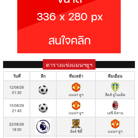
ตารางแข่งแมนฯยูฯ
วันที่
ลีก
ทีมเหย้า
ทีมเยือน
12/08/26
01:30
แมนฯ ยูฯ
ลีดส์ ยูไนเต็ด
15/08/26
21:45
แมนฯ ยูฯ
เอซี มิลาน
22/08/26
18:30
ฮัลล์ ซิตี้
แมนฯ ยูฯ