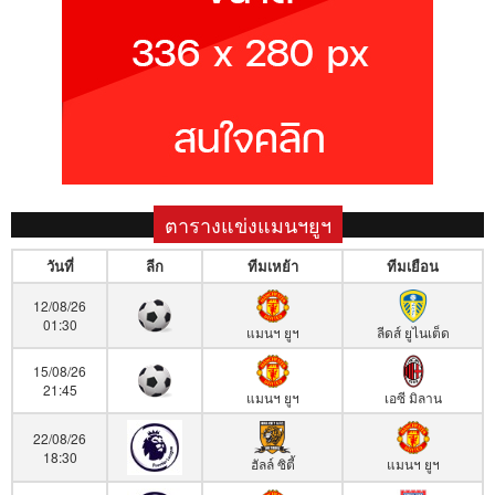
ตารางแข่งแมนฯยูฯ
วันที่
ลีก
ทีมเหย้า
ทีมเยือน
12/08/26
01:30
แมนฯ ยูฯ
ลีดส์ ยูไนเต็ด
15/08/26
21:45
แมนฯ ยูฯ
เอซี มิลาน
22/08/26
18:30
ฮัลล์ ซิตี้
แมนฯ ยูฯ