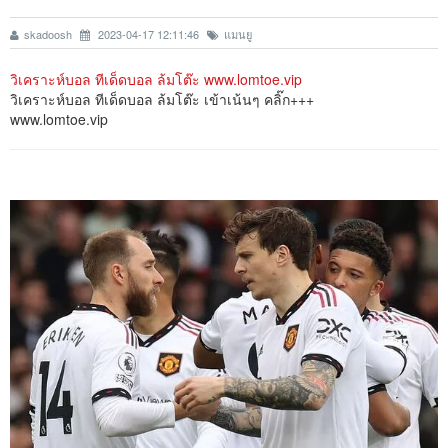
skadoosh
2023-04-17 12:11:46
แมนยู
วิเคราะห์บอล ทีเด็ดบอล ล้มโต๊ะ www.lomtoe.vip
วิเคราะห์บอล ทีเด็ดบอล ล้มโต๊ะ เข้าเน้นๆ คลิ๊ก+++
www.lomtoe.vip