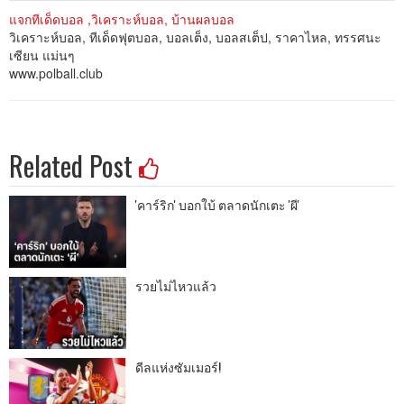
แจกทีเด็ดบอล ,วิเคราะห์บอล, บ้านผลบอล
วิเคราะห์บอล, ทีเด็ดฟุตบอล, บอลเต็ง, บอลสเต็ป, ราคาไหล, ทรรศนะ
เซียน แม่นๆ
www.polball.club
Related Post
'คาร์ริก' บอกใบ้ ตลาดนักเตะ 'ผี'
รวยไม่ไหวแล้ว
ดีลแห่งซัมเมอร์!