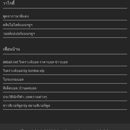
วาไรตี้
พูดจาภาษาผีแดง
คลิปไฮไลท์แมนฯยูฯ
วอลล์เปเปอร์แมนฯยูฯ
เพื่อนบ้าน
skball.net วิเคราะห์บอล ราคาบอล ข่าวบอล
วิเคราะห์บอล by lomtoe.vip
โปรแกรมบอล
ทีเด็ดบอล, บ้านผลบอล
ประวัตินักกีฬา, บทความต่างๆ
ข่าวลิเวอร์พูล by สยามลิเวอร์พูล