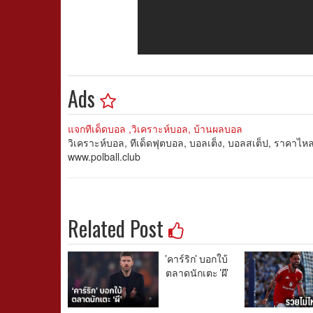
Ads
แจกทีเด็ดบอล ,วิเคราะห์บอล, บ้านผลบอล
วิเคราะห์บอล, ทีเด็ดฟุตบอล, บอลเต็ง, บอลสเต็ป, ราคาไ
www.polball.club
Related Post
'คาร์ริก' บอกใบ้
ตลาดนักเตะ 'ผี'