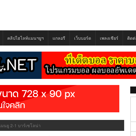
คลิปไฮไลท์แมนฯยูฯ
แกลอรี
เว็บบอร์ด
เพลงเชียร์
ติดต
 แมนยู 2-1 บาร์เซโลน่า