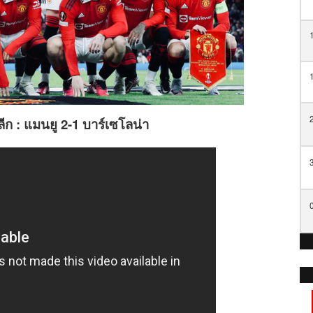
ลีก : แมนยู 2-1 บาร์เซโลน่า