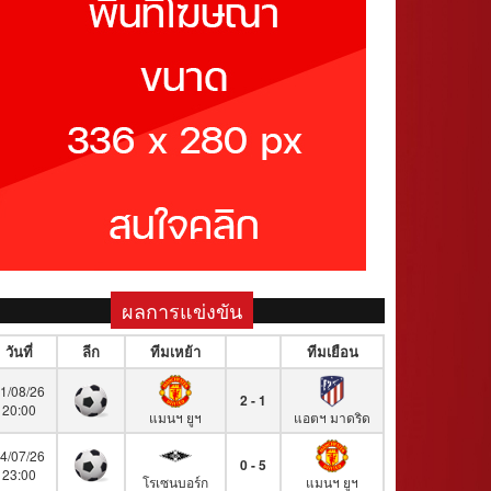
ผลการแข่งขัน
วันที่
ลีก
ทีมเหย้า
ทีมเยือน
1/08/26
2 - 1
20:00
แมนฯ ยูฯ
แอตฯ มาดริด
4/07/26
0 - 5
23:00
โรเซนบอร์ก
แมนฯ ยูฯ