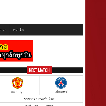
่อเรา
สมาชิก
NEXT MATCH
แมนฯ ยูฯ
เปแอสเช
รายการ :
กระชับมิตร