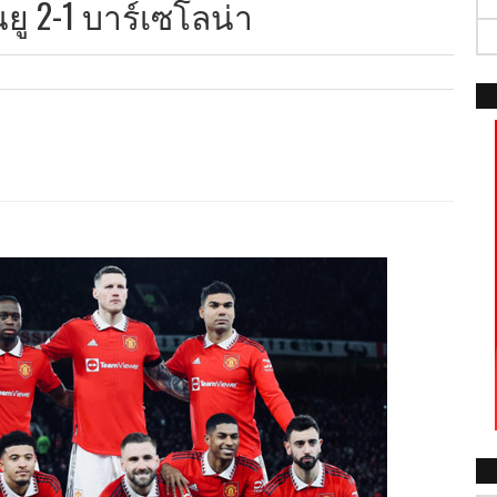
นยู 2-1 บาร์เซโลน่า