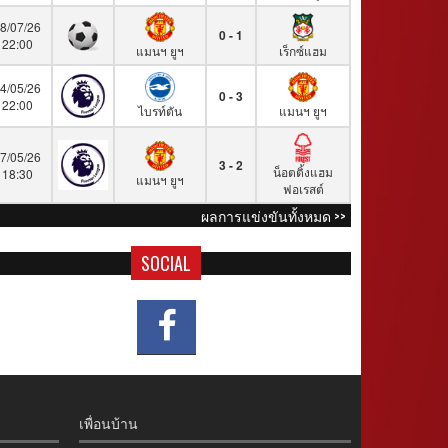
8/07/26
0 - 1
22:00
แมนฯ ยูฯ
เร็กซ์แฮม
4/05/26
0 - 3
22:00
ไบรท์ตัน
แมนฯ ยูฯ
7/05/26
3 - 2
น็อตติ้งแฮม
18:30
แมนฯ ยูฯ
ฟอเรสต์
ผลการแข่งขันทั้งหมด >>
SOCIAL
เพื่อนบ้าน